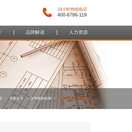
24小时热线电话
400-6786-119
作
品牌解读
人力资源
页
>
主营业务
>
深华维保检测
>
广东省公安消防总队