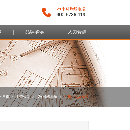
24小时热线电话
400-6786-119
作
品牌解读
人力资源
：
首页
>
主营业务
>
深华维保检测
>
广州广交会展馆